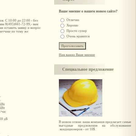
Ваше мнение о нашем новом сайте?
Отлично
. С 10:00 до 22:00 - без
ква 8(495)661-72-99,- вам
Хорошо
мя оставить заявку и вопрос
Просто супер
ветчике по тому же
Очень нравится
Нам важно Ваше мнение
Специальное предложение
т
т
КВт
КВт
/час
50 дБ
В новом сезоне наша компания предлагает самые
выгодные предложения на обслуживание
кондиционеров - от 10$.
г