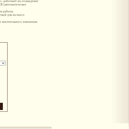
p» работают на охлаждение
R (автоматическое
ов работы.
ткой для ночного
 значительного изменения