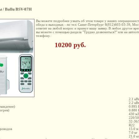
ы / Ballu BSV-07H
Вы можете подробнее узнать об этом товаре у наших операционистов
обеда и выходных - по тел: Санкт-Петербург 8(812)603-03-39, Мос
ответят на любой вопрос и примут вашу заявку. В любое другое вре
вы можете с помощью раздела "Трудно дозвониться?" или на автоот
телефону.
10200 руб.
2.1 кВ
2.2 кВ
лаждение)
0.895 
огрев)
0.880 
430 м3
220/50
32-36/
R22
проводов
15.0 м
7.0 кг
21.0 к