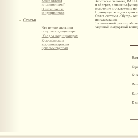
Какие бывают
Заботясь о человеке, BALL
кондиционеры?
и обогрев, оснащены функц
включение и отключение по 
О технологиях
Преимуществом для серии эк
кондиционеров
Сплит-системы «Olymp» осн
Статьи
использования.
Экономичный режим работы 
заданной комфортной темпер
Что нужно знать при
покупке кондиционера
Уход за кондиционером
Классификация
кондиционеров по
ценовым группам
Наз
Гор
Кол
Ваш
Кон
Е-м