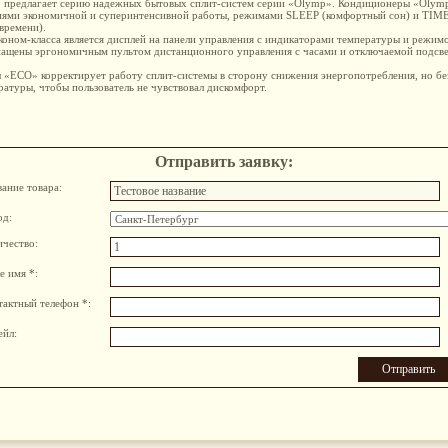
U предлагает серию надежных бытовых сплит-систем серии «Olymp». Кондиционеры «Olym
иями экономичной и суперинтенсивной работы, режимами SLEEP (комфортный сон) и TIME
времени).
оном-класса является дисплей на панели управления с индикаторами температуры и режим
ащены эргономичным пультом дистанционного управления с часами и отключаемой подсве
«ECO» корректирует работу сплит-системы в сторону снижения энергопотребления, но без
атуры, чтобы пользователь не чувствовал дискомфорт.
Отправить заявку:
вание товара:
од:
ичество:
е имя *:
тактный телефон *:
ейл: