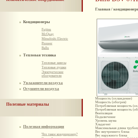
Главная / кондиционер
Кондиционеры
Fujitsu
McQuay
Mitsubishi Electric
Pioneer
Ballu
Тепловая техника
Тепловые завесы
Тепловые пушки
Электрические
обогреватели
Увлажнители воздуха
Осушители воздуха
Мощность (охлаждение)
Мощность (обогрев)
Полезные материалы
Потребляемая мощность (ох
Потребляемая мощность (об
Вентиляция
Подключение
Уровень шума
Хладагент
Полезная информация
Максимальная длина трубо
Вес внутреннего блока
Что такое кондиционер?
Вес наружного блока