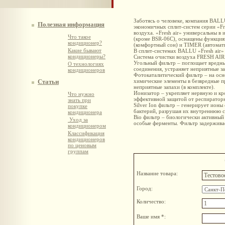
Заботясь о человеке, компания BA
Полезная информация
экономичных сплит-систем серии «Fr
воздуха. «Fresh air» универсальны в 
Что такое
(кроме BSR-06C), оснащены функци
кондиционер?
(комфортный сон) и TIMER (автомати
Какие бывают
В сплит-системах BALLU «Fresh air» 
кондиционеры?
Система очистки воздуха FRESH AIR
Угольный фильтр – поглощает вредны
О технологиях
соединения, устраняет неприятные за
кондиционеров
Фотокаталитический фильтр – на осн
Статьи
химические элементы в безвредные п
неприятные запахи (в комплекте).
Ионизатор – укрепляет нервную и кр
Что нужно
эффективной защитой от респираторн
знать при
Silver Ion фильтр – генерирует ионы
покупке
бактерий, разрушая их внутреннюю с
кондиционера
Bio фильтр – биологически активный
Уход за
особые ферменты. Фильтр задержива
кондиционером
Классификация
кондиционеров
по ценовым
группам
Название товара:
Город:
Количество:
Ваше имя *: