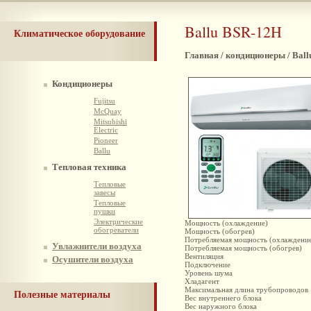
Ballu BSR-12H
Климатическое оборудование
Главная / кондиционеры / Bal
Кондиционеры
Fujitsu
McQuay
Mitsubishi
Electric
Pioneer
Ballu
Тепловая техника
Тепловые
завесы
Тепловые
пушки
Электрические
Мощность (охлаждение)
обогреватели
Мощность (обогрев)
Потребляемая мощность (охлаждени
Увлажнители воздуха
Потребляемая мощность (обогрев)
Вентиляция
Осушители воздуха
Подключение
Уровень шума
Хладагент
Максимальная длина трубопроводов
Полезные материалы
Вес внутреннего блока
Вес наружного блока